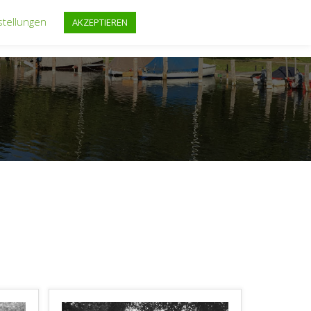
stellungen
AKZEPTIEREN
FF
REGATTEN
FAHRTENSEGELN
TERMINE