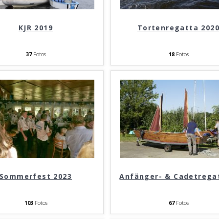
KJR 2019
Tortenregatta 202
37
Fotos
18
Fotos
Sommerfest 2023
Anfänger- & Cadetrega
103
Fotos
67
Fotos