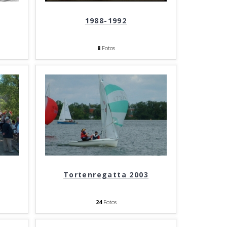
1988-1992
8
Fotos
Tortenregatta 2003
24
Fotos