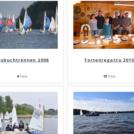
aubuchtrennen 2008
Tortenregatta 201
4
Fotos
13
Fotos