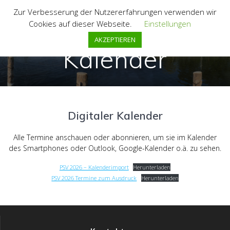
Zum
Zur Verbesserung der Nutzererfahrungen verwenden wir
Inhalt
Cookies auf dieser Webseite.
Einstellungen
springen
AKZEPTIEREN
Kalender
Digitaler Kalender
Alle Termine anschauen oder abonnieren, um sie im Kalender
des Smartphones oder Outlook, Google-Kalender o.ä. zu sehen.
PSV 2026 – Kalenderimport
Herunterladen
PSV 2026 Termine zum Ausdruck
Herunterladen