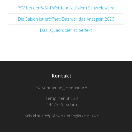
PSV bei der 5-Std Wettfahrt auf dem Schwielowsee
Die Saison ist eröffnet: Das war das Ansegeln 2026
Das „Quadruple“ ist perfekt
Kontakt
Potsdamer Seglerverein e.V.
Templiner Str. 23
14473 Potsdam
sekretariat@potsdamerseglerverein.de