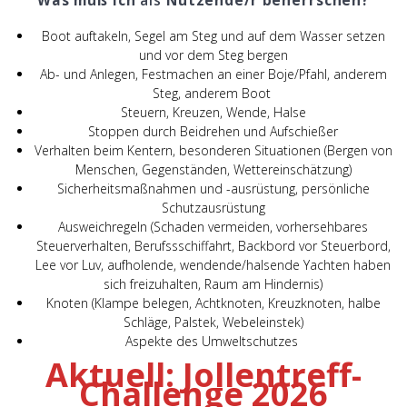
Was muß ich
als
Nutzende/r beherrschen?
Boot auftakeln, Segel am Steg und auf dem Wasser setzen
und vor dem Steg bergen
Ab- und Anlegen, Festmachen an einer Boje/Pfahl, anderem
Steg, anderem Boot
Steuern, Kreuzen, Wende, Halse
Stoppen durch Beidrehen und Aufschießer
Verhalten beim Kentern, besonderen Situationen (Bergen von
Menschen, Gegenständen, Wettereinschätzung)
Sicherheitsmaßnahmen und -ausrüstung, persönliche
Schutzausrüstung
Ausweichregeln (Schaden vermeiden, vorhersehbares
Steuerverhalten, Berufssschiffahrt, Backbord vor Steuerbord,
Lee vor Luv, aufholende, wendende/halsende Yachten haben
sich freizuhalten, Raum am Hindernis)
Knoten (Klampe belegen, Achtknoten, Kreuzknoten, halbe
Schläge, Palstek, Webeleinstek)
Aspekte des Umweltschutzes
Aktuell: Jollentreff-
Challenge 2026