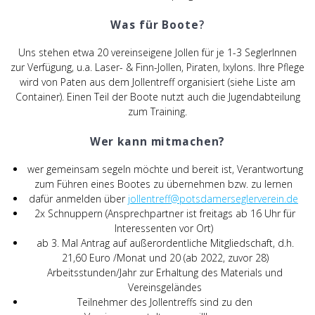
Was für Boote
?
Uns stehen etwa 20 vereinseigene Jollen für je 1-3 SeglerInnen
zur Verfügung, u.a. Laser- & Finn-Jollen, Piraten, Ixylons. Ihre Pflege
wird von Paten aus dem Jollentreff organisiert (siehe Liste am
Container). Einen Teil der Boote nutzt auch die Jugendabteilung
zum Training.
Wer kann mitmachen?
wer gemeinsam segeln möchte und bereit ist, Verantwortung
zum Führen eines Bootes zu übernehmen bzw. zu lernen
dafür anmelden über
jollentreff@potsdamerseglerverein.de
2x Schnuppern (Ansprechpartner ist freitags ab 16 Uhr für
Interessenten vor Ort)
ab 3. Mal Antrag auf außerordentliche Mitgliedschaft, d.h.
21,60 Euro /Monat und 20 (ab 2022, zuvor 28)
Arbeitsstunden/Jahr zur Erhaltung des Materials und
Vereinsgeländes
Teilnehmer des Jollentreffs sind zu den