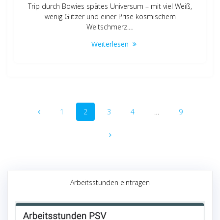
Trip durch Bowies spätes Universum – mit viel Weiß,
wenig Glitzer und einer Prise kosmischem
Weltschmerz.…
Weiterlesen
Beitragsnavigation
Seite
Seite
Seite
Seite
Seite
1
2
3
4
…
9
Arbeitsstunden eintragen