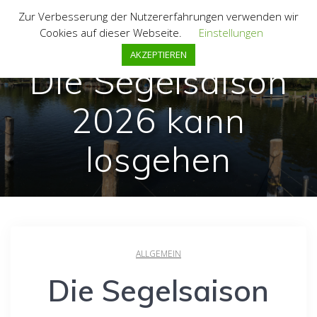
Zum
Zur Verbesserung der Nutzererfahrungen verwenden wir
Inhalt
Cookies auf dieser Webseite.
Einstellungen
springen
AKZEPTIEREN
Die Segelsaison
2026 kann
losgehen
ALLGEMEIN
Die Segelsaison