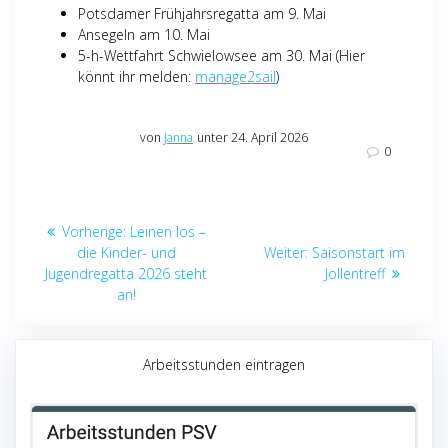
Potsdamer Frühjahrsregatta am 9. Mai
Ansegeln am 10. Mai
5-h-Wettfahrt Schwielowsee am 30. Mai (Hier
könnt ihr melden:
manage2sail
)
von
Janna
unter 24. April 2026
0
Beitragsnavigation
Vorheriger
Vorherige:
Leinen los –
Beitrag:
Nächster
die Kinder- und
Weiter:
Saisonstart im
Beitrag:
Jugendregatta 2026 steht
Jollentreff
an!
Arbeitsstunden eintragen