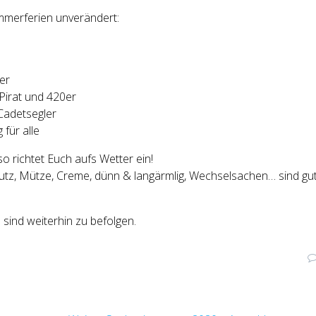
mmerferien unverändert:
er
 Pirat und 420er
Cadetsegler
 für alle
lso richtet Euch aufs Wetter ein!
chutz, Mütze, Creme, dünn & langärmlig, Wechselsachen… sind gu
sind weiterhin zu befolgen.