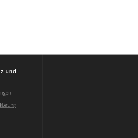
z und
ungen
klärung