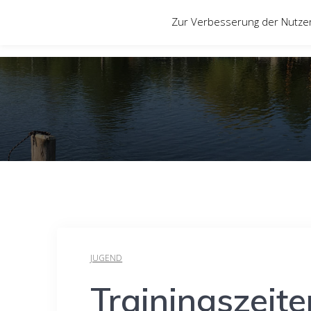
Zum
Zur Verbesserung der Nutze
Inhalt
springen
JUGEND
Trainingszeite