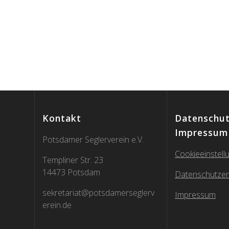
Kontakt
Datenschut
Impressum
Potsdamer Seglerverein e.V.
Cookieeinstell
Templiner Str. 23
14473 Potsdam
Datenschutzer
sekretariat@potsdamerseglerv
Impressum
erein.de