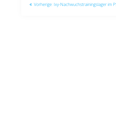
Vorheriger
Vorherige:
Ixy-Nachwuchstrainingslager im 
Beitrag: