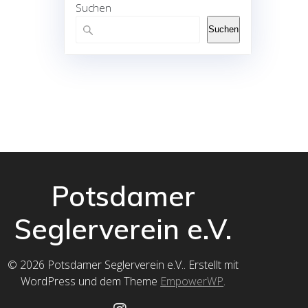
Suchen
Suchen
Potsdamer
Seglerverein e.V.
© 2026 Potsdamer Seglerverein e.V.. Erstellt mit
WordPress und dem Theme
EmpowerWP
.