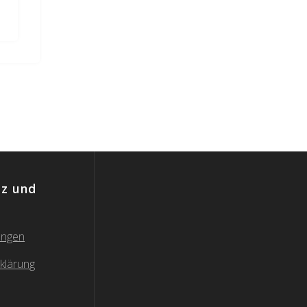
z und
ungen
klärung