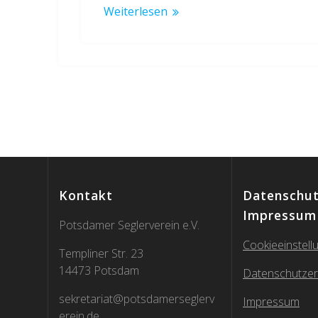
Weiterlesen
Kontakt
Datenschut
Impressum
Potsdamer Seglerverein e.V.
Cookieeinstell
Templiner Str. 23
14473 Potsdam
Datenschutzer
sekretariat@potsdamerseglerv
Impressum
erein.de