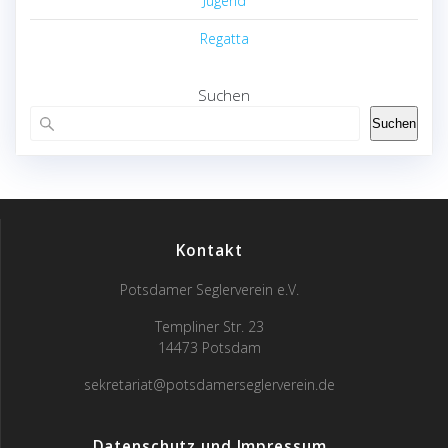
Jugend
Regatta
Suchen
Suchen
Kontakt
Potsdamer Seglerverein e.V.
Templiner Str. 23
14473 Potsdam
sekretariat@potsdamerseglerverein.de
Datenschutz und Impressum