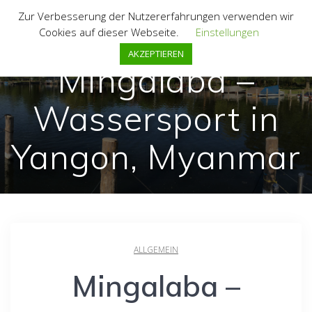
Zum
Zur Verbesserung der Nutzererfahrungen verwenden wir
Inhalt
Cookies auf dieser Webseite.
Einstellungen
springen
AKZEPTIEREN
Mingalaba –
Wassersport in
Yangon, Myanmar
ALLGEMEIN
Mingalaba –