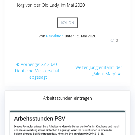
Jörg von der Old Lady, im Mai 2020
IXYLON
von
Redaktion
unter 15. Mai 2020
0
Beitragsnavigation
Vorheriger
Vorherige:
XY 2020 –
Nächster
Weiter:
Jungfernfahrt der
Beitrag:
Deutsche Meisterschaft
Beitrag:
„Silent Mary“
abgesagt
Arbeitsstunden eintragen