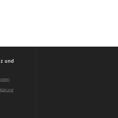
z und
ungen
klärung