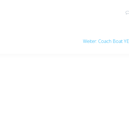
Nächster
Weiter:
Coach Boat Y
Beitrag: