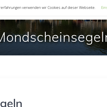
rerfahrungen verwenden wir Cookies auf dieser Webseite.
Ein
UNSER VEREIN
JUGEND
JOLLENTRE
Mondscheinsegel
geln