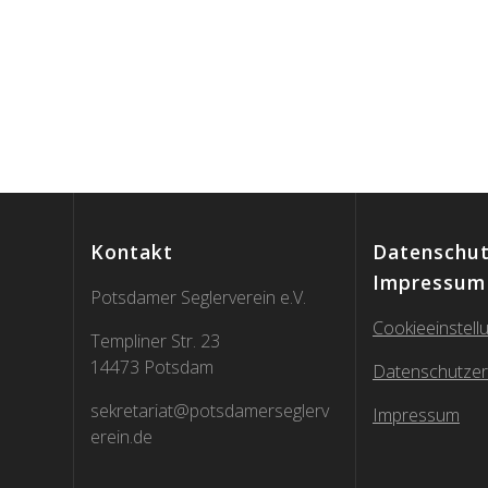
Kontakt
Datenschut
Impressum
Potsdamer Seglerverein e.V.
Cookieeinstell
Templiner Str. 23
14473 Potsdam
Datenschutzer
sekretariat@potsdamerseglerv
Impressum
erein.de