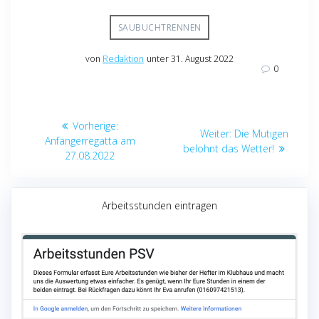
SAUBUCHTRENNEN
von
Redaktion
unter 31. August 2022
0
Beitragsnavigation
Vorheriger
Vorherige:
Nächster
Weiter:
Die Mutigen
Beitrag:
Anfängerregatta am
Beitrag:
belohnt das Wetter!
27.08.2022
Arbeitsstunden eintragen